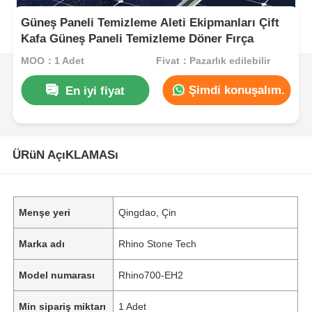
Güneş Paneli Temizleme Aleti Ekipmanları Çift
Kafa Güneş Paneli Temizleme Döner Fırça
MOQ：1 Adet
Fiyat：Pazarlık edilebilir
Şimdi konuşalım.
En iyi fiyat
ÜRüN AçıKLAMASı
Menşe yeri
Qingdao, Çin
Marka adı
Rhino Stone Tech
Model numarası
Rhino700-EH2
Min sipariş miktarı
1 Adet