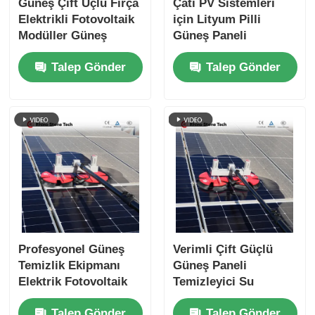
Güneş Çift Uçlu Fırça
Çatı PV Sistemleri
Elektrikli Fotovoltaik
için Lityum Pilli
Modüller Güneş
Güneş Paneli
Paneli Temizleme
Temizleme Çift Döner
Talep Gönder
Talep Gönder
Sistemi Araçları ile
Fırça ve Teleskopik
Temizleme Robotu
Direk
Fırçası
Profesyonel Güneş
Verimli Çift Güçlü
Temizlik Ekipmanı
Güneş Paneli
Elektrik Fotovoltaik
Temizleyici Su
Panel Temizlik Döner
Beslenmiş Çubuk
Talep Gönder
Talep Gönder
fırça
Dönüştürme Temizlik