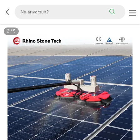
3
/
5