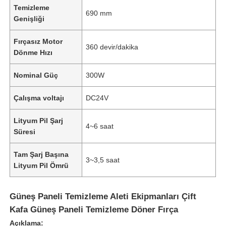
Temizleme
690 mm
Genişliği
Fırçasız Motor
360 devir/dakika
Dönme Hızı
Nominal Güç
300W
Çalışma voltajı
DC24V
Lityum Pil Şarj
4~6 saat
Süresi
Tam Şarj Başına
3~3,5 saat
Lityum Pil Ömrü
Güneş Paneli Temizleme Aleti Ekipmanları Çift
Kafa Güneş Paneli Temizleme Döner Fırça
Açıklama: