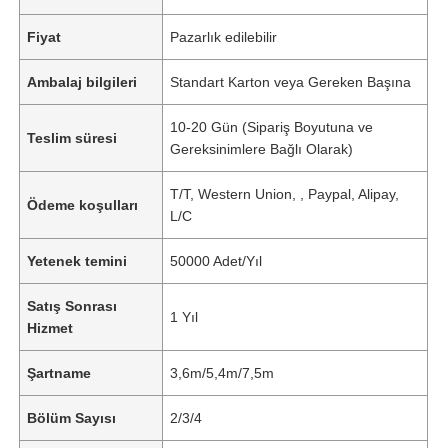
Fiyat
Pazarlık edilebilir
Ambalaj bilgileri
Standart Karton veya Gereken Başına
10-20 Gün (Sipariş Boyutuna ve
Teslim süresi
Gereksinimlere Bağlı Olarak)
T/T, Western Union, , Paypal, Alipay,
Ödeme koşulları
L/C
Yetenek temini
50000 Adet/Yıl
Satış Sonrası
1 Yıl
Hizmet
Şartname
3,6m/5,4m/7,5m
Bölüm Sayısı
2/3/4