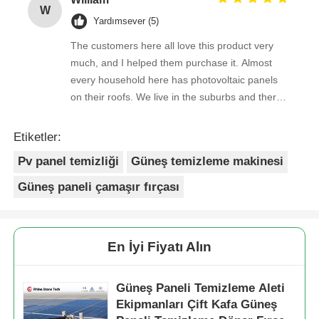
W
Yardımsever (5)
The customers here all love this product very
much, and I helped them purchase it. Almost
every household here has photovoltaic panels
on their roofs. We live in the suburbs and there
is a lot of bird droppings on the photovoltaic
panels. This machine cleans dirty things very
Etiketler:
well.
Pv panel temizliği
Güneş temizleme makinesi
Güneş paneli çamaşır fırçası
En İyi Fiyatı Alın
Güneş Paneli Temizleme Aleti
Ekipmanları Çift Kafa Güneş