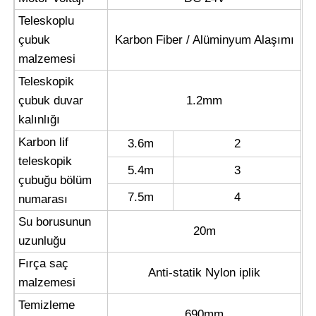
Teleskoplu
Ters Osmoz Makinesi
çubuk
Karbon Fiber / Alüminyum Alaşımı
malzemesi
Güneş Paneli Temizleme Robotu
Teleskopik
çubuk duvar
1.2mm
kalınlığı
Enerji Depolama Ses Bariyeri
Karbon lif
3.6m
2
teleskopik
5.4m
3
çubuğu bölüm
7.5m
4
numarası
Su borusunun
20m
uzunluğu
Fırça saç
Anti-statik Nylon iplik
malzemesi
Temizleme
690mm