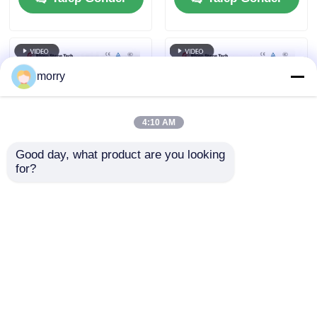
fırçası
morry
4:10 AM
Good day, what product are you looking 
for?
Güneş Paneli
Fabrika Doğrudan
Temizleme Çamaşır
Güneş Temizlik
makinesi Otomatik
Ekipmanı Elektrik
fırça Lityum pil ile
Fotovoltaik Panel
Talep Gönder
Talep Gönder
Güneş Paneli
Temizlik Fırçası
Temizleme Ekipmanı
Teleskoplu Çubuklu
Geriye
Çift Başlı Güneş
Paneli Temizlik
Ana sayfa
Hakkımızda
Bize ulaşın
Desktop Site
Fırçası