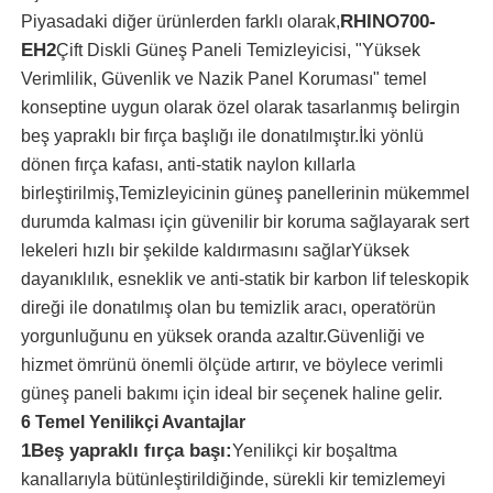
RHINO700-
Piyasadaki diğer ürünlerden farklı olarak,
EH2
Çift Diskli Güneş Paneli Temizleyicisi, "Yüksek
Verimlilik, Güvenlik ve Nazik Panel Koruması" temel
konseptine uygun olarak özel olarak tasarlanmış belirgin
beş yapraklı bir fırça başlığı ile donatılmıştır.İki yönlü
dönen fırça kafası, anti-statik naylon kıllarla
birleştirilmiş,Temizleyicinin güneş panellerinin mükemmel
durumda kalması için güvenilir bir koruma sağlayarak sert
lekeleri hızlı bir şekilde kaldırmasını sağlarYüksek
dayanıklılık, esneklik ve anti-statik bir karbon lif teleskopik
direği ile donatılmış olan bu temizlik aracı, operatörün
yorgunluğunu en yüksek oranda azaltır.Güvenliği ve
Ana sayfa
hizmet ömrünü önemli ölçüde artırır, ve böylece verimli
güneş paneli bakımı için ideal bir seçenek haline gelir.
Ürünler
6 Temel Yenilikçi Avantajlar
1Beş yapraklı fırça başı:
Yenilikçi kir boşaltma
kanallarıyla bütünleştirildiğinde, sürekli kir temizlemeyi
VİDEOLAR