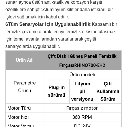
sunar, ayrıca üstün anti-statik ve korozyon karşıtı
özelliklere sahiptir.Alüminyum kilitler daha istikrarlı bir
Güneş Paneli Temizleme Fırçası
işlevi sağlamak için kabul edilir.
6Tüm Senaryolar için Uygulanabilirlik:
Kapsamlı bir
temizlik çözümü olarak, en iyi temizlik etkisine ulaşmak
Güneş paneli döner fırça
için temel avantajlarından yararlanarak çeşitli
senaryolarda uygulanabilir.
Güneş Paneli Yıkama Fırçası
Çift Diskli Güneş Paneli Temizlik
Ürün Adı
Fırçası
RHINO700-EH2
Güneş paneli rulo fırçası
Ürün modeli
Parametre
Lityum
Çift
Güneş Paneli Temizleme Araçları
Plug-in
Ürünü
pil
Kullanımlı
sürümü
versiyonu
Sürüm
Güneş paneli yıkama ekipmanları
Fırçasız motor
Motor Türü
Motor hızı
360 RPM
Suyla Beslenen Direk
Motor Voltajı
DC 24V