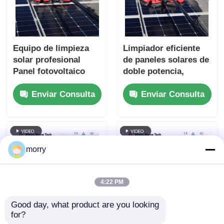
Equipo de limpieza
Limpiador eficiente
solar profesional
de paneles solares de
Panel fotovoltaico
doble potencia,
eléctrico
cepillo de limpieza
Enviar Consulta
Enviar Consulta
giratorio con poste
alimentado con agua
morry
4:22 PM
Good day, what product are you looking 
for?
Equipo de limpieza
Equipo de limpieza