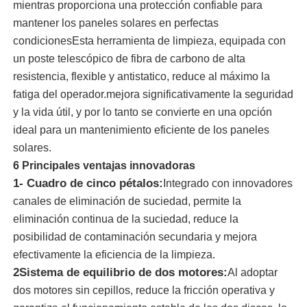
mientras proporciona una protección confiable para
mantener los paneles solares en perfectas
Sobre nosotros
condicionesEsta herramienta de limpieza, equipada con
un poste telescópico de fibra de carbono de alta
resistencia, flexible y antistatico, reduce al máximo la
Visita a la fábrica
fatiga del operador.mejora significativamente la seguridad
y la vida útil, y por lo tanto se convierte en una opción
Control de Calidad
ideal para un mantenimiento eficiente de los paneles
solares.
6 Principales ventajas innovadoras
Contacto
1- Cuadro de cinco pétalos:
Integrado con innovadores
canales de eliminación de suciedad, permite la
noticias
eliminación continua de la suciedad, reduce la
posibilidad de contaminación secundaria y mejora
efectivamente la eficiencia de la limpieza.
Todos los casos
2Sistema de equilibrio de dos motores:
Al adoptar
dos motores sin cepillos, reduce la fricción operativa y
Solicitar una cotización