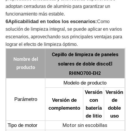
adoptan cerraduras de aluminio para garantizar un
funcionamiento más estable.
Máquina de la ósmosis reversa
6Aplicabilidad en todos los escenarios:
Como
solución de limpieza integral, se puede aplicar en varios
Robot de limpieza del panel solar
escenarios, aprovechando sus principales ventajas para
lograr el efecto de limpieza óptimo.
Barrera Acústica para el Almacenamiento de Energía
Cepillo de limpieza de paneles
Nombre del
solares de doble disco
El
producto
RHINO700-EH2
Modelo de producto
Versión
Versión
Parámetro
Versión de
con
de
complemento
batería
doble
de litio
uso
Motor sin escobillas
Tipo de motor