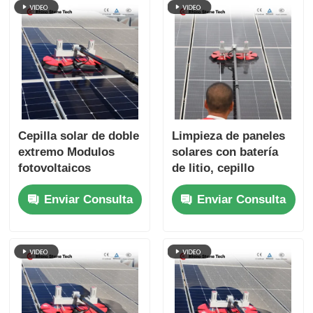
Cepilla solar de doble
Limpieza de paneles
extremo Modulos
solares con batería
fotovoltaicos
de litio, cepillo
eléctricos Robot de
giratorio doble y
Enviar Consulta
Enviar Consulta
limpieza Cepilla con
poste telescópico
herramientas de
para sistemas
sistema de limpieza
fotovoltaicos en
de paneles solares
tejados