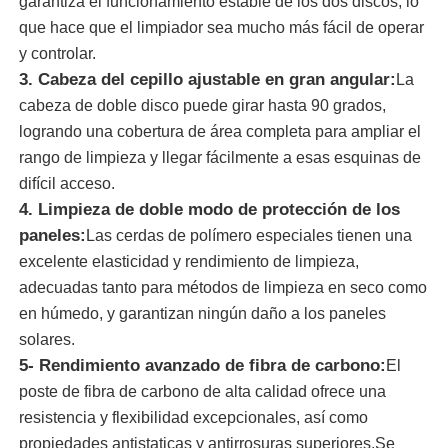
garantiza el funcionamiento estable de los dos discos, lo
que hace que el limpiador sea mucho más fácil de operar
escobilla del panel solar
y controlar.
3. Cabeza del cepillo ajustable en gran angular:
La
cabeza de doble disco puede girar hasta 90 grados,
pincel giratorio para paneles solares
logrando una cobertura de área completa para ampliar el
rango de limpieza y llegar fácilmente a esas esquinas de
Cepillo de lavado para paneles solares
difícil acceso.
4. Limpieza de doble modo de protección de los
paneles:
Las cerdas de polímero especiales tienen una
Brush de rodillo para paneles solares
excelente elasticidad y rendimiento de limpieza,
adecuadas tanto para métodos de limpieza en seco como
Herramientas para limpiar paneles solares
en húmedo, y garantizan ningún daño a los paneles
solares.
5- Rendimiento avanzado de fibra de carbono:
El
Equipo de lavado de paneles solares
poste de fibra de carbono de alta calidad ofrece una
resistencia y flexibilidad excepcionales, así como
Pollo alimentado con agua
propiedades antistaticas y antirrosuras superiores.Se