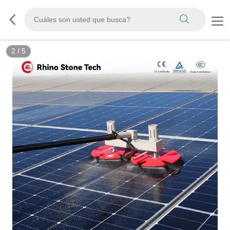
3
/
5