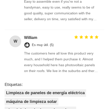
Easy to assemble even if you're not a
handyman, easy to use, really seems to be of
good quality, super communication with the
seller, delivery on time, very satisfied with my
purchase !
William
W
Es muy útil. (5)
The customers here all love this product very
much, and I helped them purchase it. Almost
every household here has photovoltaic panels
on their roofs. We live in the suburbs and there
is a lot of bird droppings on the photovoltaic
panels. This machine cleans dirty things very
Etiquetas:
well.
Limpieza de paneles de energía eléctrica
máquina de limpieza solar